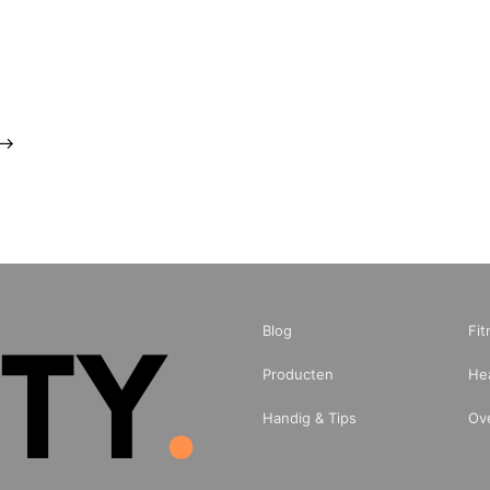
Blog
Fit
Producten
He
Handig & Tips
Ov