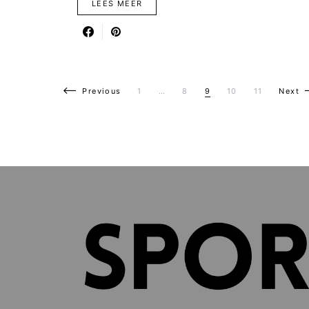
LEES MEER
Berichten paginering
Previous
1
…
8
9
10
11
Next