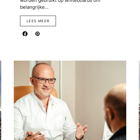
worden gebruikt op whiteboards om
belangrijke…
LEES MEER