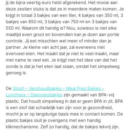
jij de bijna veertig euro hebt afgerekend. Het mooie aan
deze zestien stuks is dat ze in meerdere maten komen. Je
krijgt in totaal 3 bakjes van een liter, 4 bakjes van 350 ml, 3
bakjes van 850 ml, 3 bakjes van 750 ml en 3 bakjes van
550 ml. Waarom dit handig is? Nou, sowieso is niet elke
maaltijd even groot en bovendien kan je doen aan portie
controle. Jij eet misschien wel meer of minder dan je
partner. Je kleine van acht jaar, zal eveneens niet
evenveel eten. Het maakt dat je niet te veel maakt, maar
met name te veel eet. Je krijgt niet het idee van dat het
zonde is dat je het eten laat staan, omdat het simpelweg
genoeg is.
De
Stosh – Vershoudbakjes – Meal Prep Bakjes –
Lunchbox – Diepvriesbakjes
zijn gemaakt van BPA-vrij
plastic. Dat houdt simpelweg in dat er geen BPA in zit. BPA
is een stof dat schadelijk kan zijn voor je gezondheid,
mocht je er op langdurige basis mee in contact komen. De
plastic bakjes sluit je overigens met een handig
klikmechanisme. Zelf zo handig, dat de bakjes lekvrij zijn.