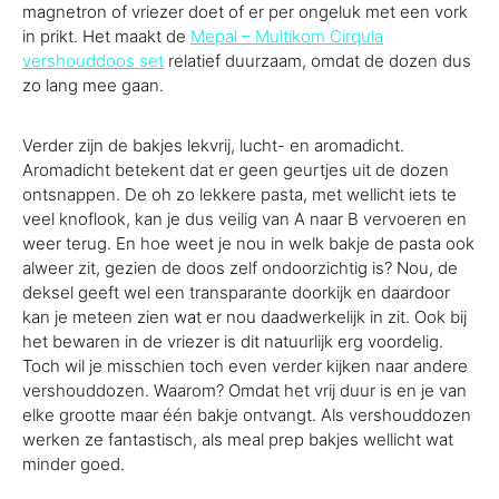
magnetron of vriezer doet of er per ongeluk met een vork
in prikt. Het maakt de
Mepal – Multikom Cirqula
vershouddoos set
relatief duurzaam, omdat de dozen dus
zo lang mee gaan.
Verder zijn de bakjes lekvrij, lucht- en aromadicht.
Aromadicht betekent dat er geen geurtjes uit de dozen
ontsnappen. De oh zo lekkere pasta, met wellicht iets te
veel knoflook, kan je dus veilig van A naar B vervoeren en
weer terug. En hoe weet je nou in welk bakje de pasta ook
alweer zit, gezien de doos zelf ondoorzichtig is? Nou, de
deksel geeft wel een transparante doorkijk en daardoor
kan je meteen zien wat er nou daadwerkelijk in zit. Ook bij
het bewaren in de vriezer is dit natuurlijk erg voordelig.
Toch wil je misschien toch even verder kijken naar andere
vershouddozen. Waarom? Omdat het vrij duur is en je van
elke grootte maar één bakje ontvangt. Als vershouddozen
werken ze fantastisch, als meal prep bakjes wellicht wat
minder goed.