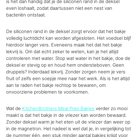
is het dan handig dat je de siliconen rand in de deksel
even loshaalt, zodat daartussen niet een nest van
bacteriën ontstaat.
De siliconen rand in de deksel zorgt ervoor dat het bakje
volledig luchtdicht kan worden afgesloten. Het voedsel blijf
hierdoor langer vers. Eveneens maak het dat het bakje
lekvrij is. Om dat echt zeker te weten, kan je het altijd
controleren met water. Stop wat water in het bakje, doe de
deksel er stevig op en houd hem ondersteboven. Geen
druppels? Inderdaad lekvrij. Zonder zorgen neem je vers
fruit of zelfs een soepje mee naar het werk. Als is het altijd
aan te raden het bakje rechtop te bewaren, om
onvoorziene problemen te voorkomen.
Wat de
KitchenBrothers Meal Prep Bakjes
verder zo mooi
maakt is dat het bakje in de vriezer kan worden bewaard.
Zonder deksel warm je het eten uit de vriezer dan weer op
in de magnetron. Het nadeel is wel dat je, in vergelijking tot
de nummer één, een stuk minder aantal bakjes krijgt voor