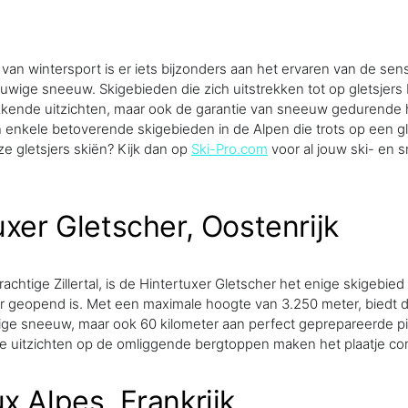
 van wintersport is er iets bijzonders aan het ervaren van de sen
uwige sneeuw. Skigebieden die zich uitstrekken tot op gletsjers 
kkende uitzichten, maar ook de garantie van sneeuw gedurende 
jn enkele betoverende skigebieden in de Alpen die trots op een gle
ze gletsjers skiën? Kijk dan op
Ski-Pro.com
voor al jouw ski- en
uxer Gletscher, Oostenrijk
achtige Zillertal, is de Hintertuxer Gletscher het enige skigebied 
or geopend is. Met een maximale hoogte van 3.250 meter, biedt di
ige sneeuw, maar ook 60 kilometer aan perfect geprepareerde p
itzichten op de omliggende bergtoppen maken het plaatje co
x Alpes, Frankrijk