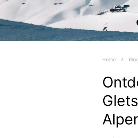
Home
Blo
Ontd
Glets
Alpe