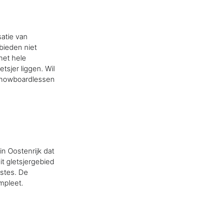
satie van
bieden niet
het hele
tsjer liggen. Wil
 snowboardlessen
in Oostenrijk dat
t gletsjergebied
istes. De
mpleet.