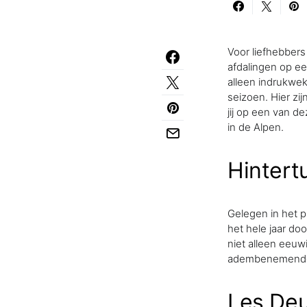
Voor liefhebbers
afdalingen op ee
alleen indrukwe
seizoen. Hier zi
jij op een van de
in de Alpen.
Hintert
Gelegen in het pr
het hele jaar do
niet alleen eeuw
adembenemende u
Les Deu