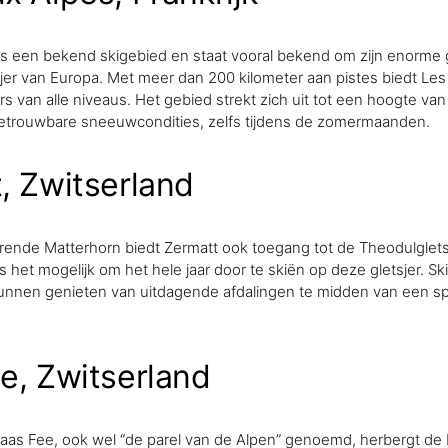
s een bekend skigebied en staat vooral bekend om zijn enorme g
sjer van Europa. Met meer dan 200 kilometer aan pistes biedt Le
ërs van alle niveaus. Het gebied strekt zich uit tot een hoogte va
betrouwbare sneeuwcondities, zelfs tijdens de zomermaanden.
, Zwitserland
rende Matterhorn biedt Zermatt ook toegang tot de Theodulglets
s het mogelijk om het hele jaar door te skiën op deze gletsjer. Sk
nnen genieten van uitdagende afdalingen te midden van een sp
e, Zwitserland
as Fee, ook wel “de parel van de Alpen” genoemd, herbergt de F