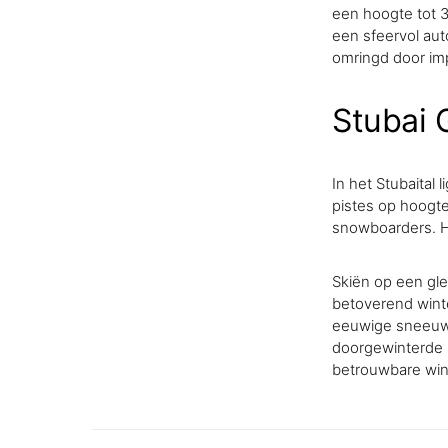
een hoogte tot 3
een sfeervol aut
omringd door im
Stubai 
In het Stubaital 
pistes op hoogte
snowboarders. H
Skiën op een gle
betoverend winte
eeuwige sneeuw,
doorgewinterde s
betrouwbare win