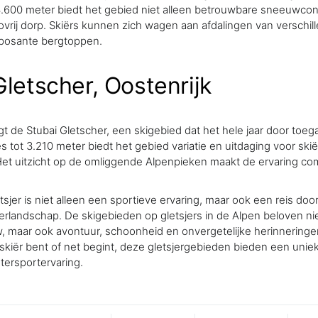
.600 meter biedt het gebied niet alleen betrouwbare sneeuwcon
ovrij dorp. Skiërs kunnen zich wagen aan afdalingen van verschil
posante bergtoppen.
Gletscher, Oostenrijk
ligt de Stubai Gletscher, een skigebied dat het hele jaar door toega
s tot 3.210 meter biedt het gebied variatie en uitdaging voor ski
et uitzicht op de omliggende Alpenpieken maakt de ervaring co
tsjer is niet alleen een sportieve ervaring, maar ook een reis doo
rlandschap. De skigebieden op gletsjers in de Alpen beloven nie
 maar ook avontuur, schoonheid en onvergetelijke herinneringen
kiër bent of net begint, deze gletsjergebieden bieden een unie
tersportervaring.