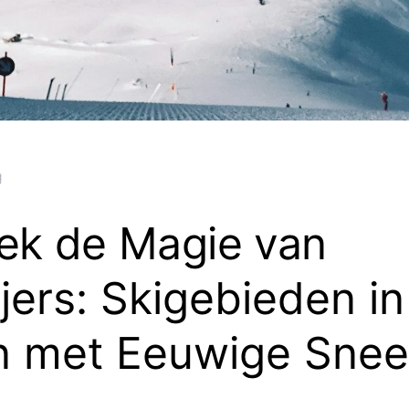
g
ek de Magie van
jers: Skigebieden in
n met Eeuwige Sne