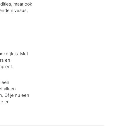
dities, maar ook
lende niveaus,
nkelijk is. Met
ërs en
mpleet.
r een
t alleen
. Of je nu een
ke en