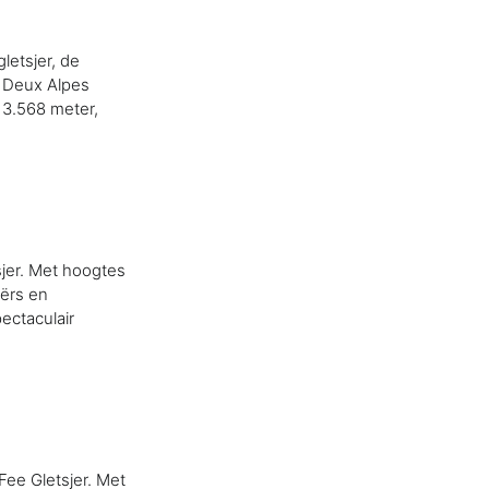
letsjer, de
s Deux Alpes
n 3.568 meter,
jer. Met hoogtes
iërs en
ectaculair
ee Gletsjer. Met