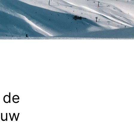
 de
euw