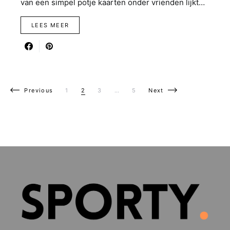
van een simpel potje kaarten onder vrienden lijkt…
LEES MEER
Berichten paginering
Previous
1
2
3
…
5
Next