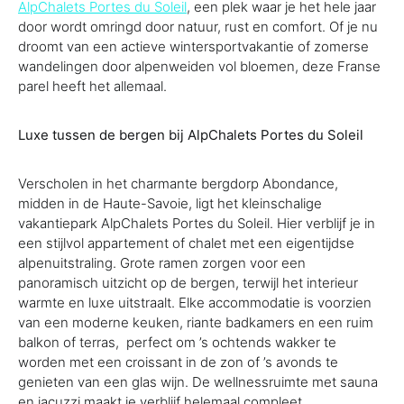
AlpChalets Portes du Soleil
, een plek waar je het hele jaar
door wordt omringd door natuur, rust en comfort. Of je nu
droomt van een actieve wintersportvakantie of zomerse
wandelingen door alpenweiden vol bloemen, deze Franse
parel heeft het allemaal.
Luxe tussen de bergen bij AlpChalets Portes du Soleil
Verscholen in het charmante bergdorp Abondance,
midden in de Haute-Savoie, ligt het kleinschalige
vakantiepark AlpChalets Portes du Soleil. Hier verblijf je in
een stijlvol appartement of chalet met een eigentijdse
alpenuitstraling. Grote ramen zorgen voor een
panoramisch uitzicht op de bergen, terwijl het interieur
warmte en luxe uitstraalt. Elke accommodatie is voorzien
van een moderne keuken, riante badkamers en een ruim
balkon of terras, perfect om ’s ochtends wakker te
worden met een croissant in de zon of ’s avonds te
genieten van een glas wijn. De wellnessruimte met sauna
en jacuzzi maakt je verblijf helemaal compleet.