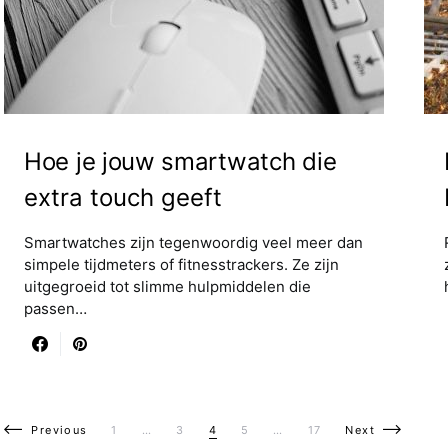
Hoe je jouw smartwatch die
extra touch geeft
Smartwatches zijn tegenwoordig veel meer dan
simpele tijdmeters of fitnesstrackers. Ze zijn
uitgegroeid tot slimme hulpmiddelen die
passen…
Berichten paginering
Previous
1
…
3
4
5
…
17
Next