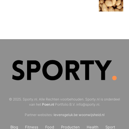
© 2025. Sporty.nl. Alle Rechten voorbehouden. Sporty.nl is onderdeel
van het
Poen.nl
Portfolio B.V. info@sporty.nl.
Partner websites:
levensgeluk.be
woonwijsheid.nl
Blog
Fitness
Food
Producten
Health
Sport