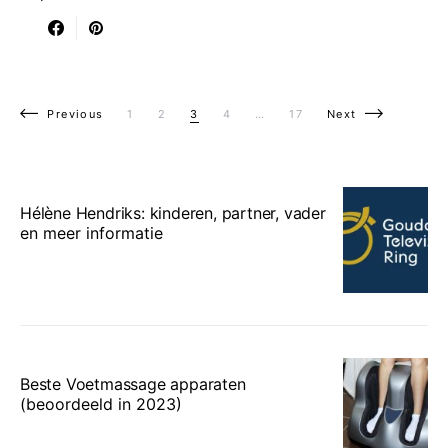
Berichten paginering
Previous
1
2
3
4
…
17
Next
Hélène Hendriks: kinderen, partner, vader
en meer informatie
Beste Voetmassage apparaten
(beoordeeld in 2023)