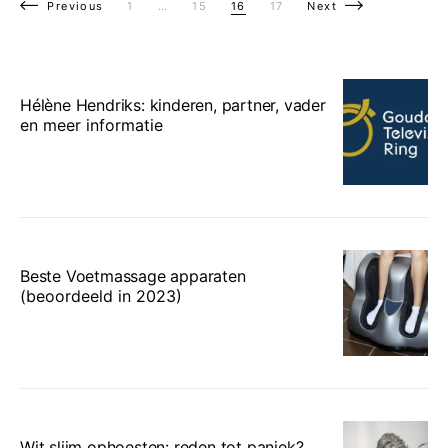
Berichten paginering
Previous
1
…
15
16
17
Next
Hélène Hendriks: kinderen, partner, vader
en meer informatie
Beste Voetmassage apparaten
(beoordeeld in 2023)
Wit slijm ophoesten: reden tot paniek?